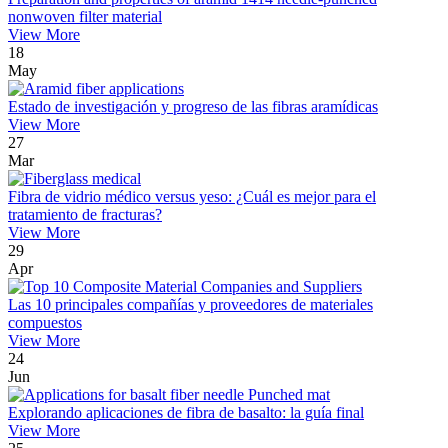
nonwoven filter material
View More
18
May
Estado de investigación y progreso de las fibras aramídicas
View More
27
Mar
Fibra de vidrio médico versus yeso: ¿Cuál es mejor para el
tratamiento de fracturas?
View More
29
Apr
Las 10 principales compañías y proveedores de materiales
compuestos
View More
24
Jun
Explorando aplicaciones de fibra de basalto: la guía final
View More