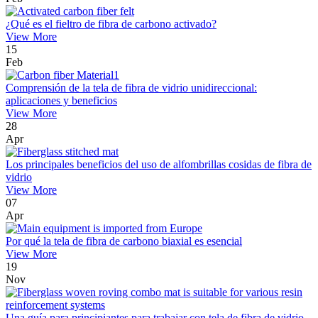
¿Qué es el fieltro de fibra de carbono activado?
View More
15
Feb
Comprensión de la tela de fibra de vidrio unidireccional:
aplicaciones y beneficios
View More
28
Apr
Los principales beneficios del uso de alfombrillas cosidas de fibra de
vidrio
View More
07
Apr
Por qué la tela de fibra de carbono biaxial es esencial
View More
19
Nov
Una guía para principiantes para trabajar con tela de fibra de vidrio