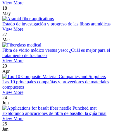
View More
18
May
Estado de investigación y progreso de las fibras aramídicas
View More
27
Mar
Fibra de vidrio médico versus yeso: ¿Cuál es mejor para el
tratamiento de fracturas?
View More
29
Apr
Las 10 principales compañías y proveedores de materiales
compuestos
View More
24
Jun
Explorando aplicaciones de fibra de basalto: la guía final
View More
25
Jan