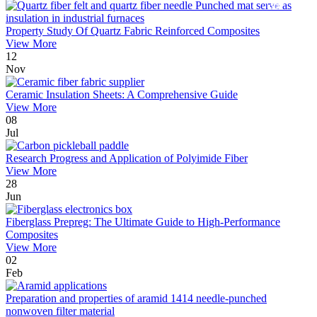
Property Study Of Quartz Fabric Reinforced Composites
View More
12
Nov
Ceramic Insulation Sheets: A Comprehensive Guide
View More
08
Jul
Research Progress and Application of Polyimide Fiber
View More
28
Jun
Fiberglass Prepreg: The Ultimate Guide to High-Performance
Composites
View More
02
Feb
Preparation and properties of aramid 1414 needle-punched
nonwoven filter material