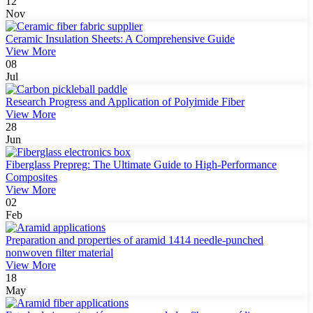
12
Nov
Ceramic Insulation Sheets: A Comprehensive Guide
View More
08
Jul
Research Progress and Application of Polyimide Fiber
View More
28
Jun
Fiberglass Prepreg: The Ultimate Guide to High-Performance
Composites
View More
02
Feb
Preparation and properties of aramid 1414 needle-punched
nonwoven filter material
View More
18
May