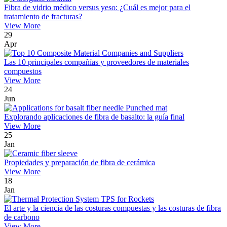
Fibra de vidrio médico versus yeso: ¿Cuál es mejor para el
tratamiento de fracturas?
View More
29
Apr
Las 10 principales compañías y proveedores de materiales
compuestos
View More
24
Jun
Explorando aplicaciones de fibra de basalto: la guía final
View More
25
Jan
Propiedades y preparación de fibra de cerámica
View More
18
Jan
El arte y la ciencia de las costuras compuestas y las costuras de fibra
de carbono
View More