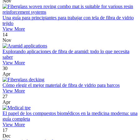
Nov
Una guía para principiantes para trabajar con tela de fibra de vidrio
tejido
View More
14
Nov
Explorando aplicaciones de fibra de aramid: todo lo que necesita
saber
View More
30
Apr
Cómo elegir el mejor material de fibra de vidrio para barcos
View More
27
Apr
El papel de los compuestos biomédicos en la medicina moderna: una
guía completa
View More
17
Dec