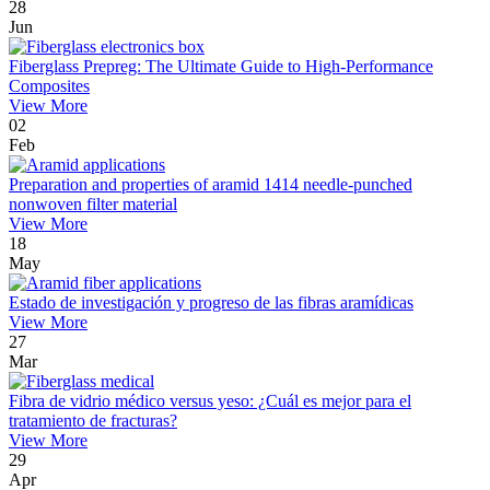
28
Jun
Fiberglass Prepreg: The Ultimate Guide to High-Performance
Composites
View More
02
Feb
Preparation and properties of aramid 1414 needle-punched
nonwoven filter material
View More
18
May
Estado de investigación y progreso de las fibras aramídicas
View More
27
Mar
Fibra de vidrio médico versus yeso: ¿Cuál es mejor para el
tratamiento de fracturas?
View More
29
Apr