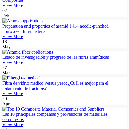
Composites
View More
02
Feb
Preparation and properties of aramid 1414 needle-punched
nonwoven filter material
View More
18
May
Estado de investigación y progreso de las fibras aramídicas
View More
27
Mar
Fibra de vidrio médico versus yeso: ¿Cuál es mejor para el
tratamiento de fracturas?
View More
29
Apr
Las 10 principales compañías y proveedores de materiales
compuestos
View More