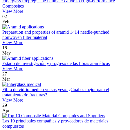
Fiberglass Prepreg: The Ultimate Guide to High-Performance
Composites
View More
02
Feb
Preparation and properties of aramid 1414 needle-punched
nonwoven filter material
View More
18
May
Estado de investigación y progreso de las fibras aramídicas
View More
27
Mar
Fibra de vidrio médico versus yeso: ¿Cuál es mejor para el
tratamiento de fracturas?
View More
29
Apr
Las 10 principales compañías y proveedores de materiales
compuestos