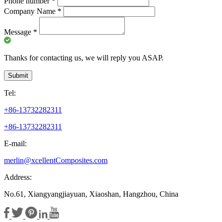
Phone number
*
Company Name
*
Message
*
Thanks for contacting us, we will reply you ASAP.
Submit
Tel:
+86-13732282311
+86-13732282311
E-mail:
merlin@xcellentComposites.com
Address:
No.61, Xiangyangjiayuan, Xiaoshan, Hangzhou, China