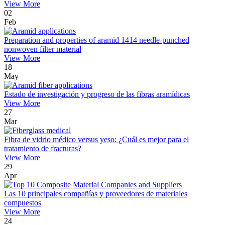
View More
02
Feb
Preparation and properties of aramid 1414 needle-punched
nonwoven filter material
View More
18
May
Estado de investigación y progreso de las fibras aramídicas
View More
27
Mar
Fibra de vidrio médico versus yeso: ¿Cuál es mejor para el
tratamiento de fracturas?
View More
29
Apr
Las 10 principales compañías y proveedores de materiales
compuestos
View More
24