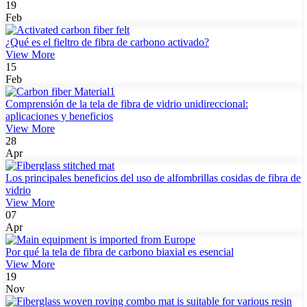
19
Feb
¿Qué es el fieltro de fibra de carbono activado?
View More
15
Feb
Comprensión de la tela de fibra de vidrio unidireccional:
aplicaciones y beneficios
View More
28
Apr
Los principales beneficios del uso de alfombrillas cosidas de fibra de
vidrio
View More
07
Apr
Por qué la tela de fibra de carbono biaxial es esencial
View More
19
Nov