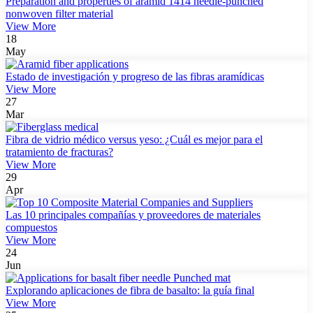
Preparation and properties of aramid 1414 needle-punched
nonwoven filter material
View More
18
May
Estado de investigación y progreso de las fibras aramídicas
View More
27
Mar
Fibra de vidrio médico versus yeso: ¿Cuál es mejor para el
tratamiento de fracturas?
View More
29
Apr
Las 10 principales compañías y proveedores de materiales
compuestos
View More
24
Jun
Explorando aplicaciones de fibra de basalto: la guía final
View More