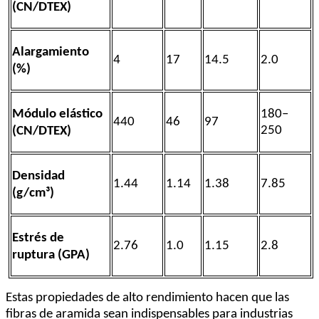
(CN/DTEX)
Alargamiento
4
17
14.5
2.0
(%)
Módulo elástico
180–
440
46
97
250
(CN/DTEX)
Densidad
1.44
1.14
1.38
7.85
(g/cm³)
Estrés de
2.76
1.0
1.15
2.8
ruptura (GPA)
Estas propiedades de alto rendimiento hacen que las
fibras de aramida sean indispensables para industrias