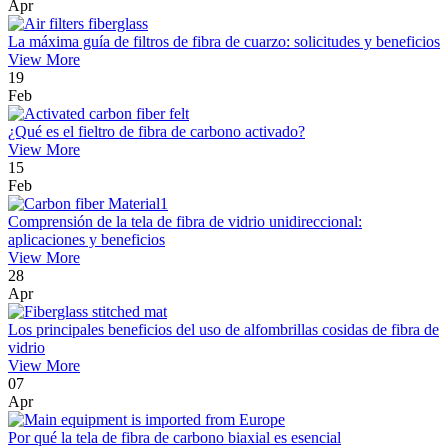
Apr
La máxima guía de filtros de fibra de cuarzo: solicitudes y beneficios
View More
19
Feb
¿Qué es el fieltro de fibra de carbono activado?
View More
15
Feb
Comprensión de la tela de fibra de vidrio unidireccional:
aplicaciones y beneficios
View More
28
Apr
Los principales beneficios del uso de alfombrillas cosidas de fibra de
vidrio
View More
07
Apr
Por qué la tela de fibra de carbono biaxial es esencial