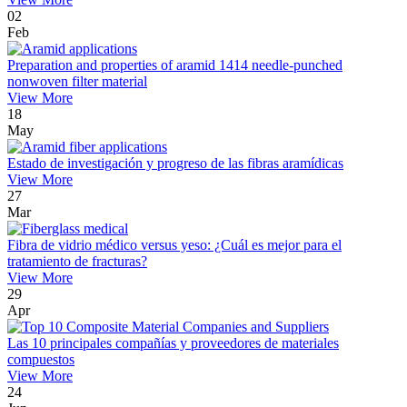
02
Feb
Preparation and properties of aramid 1414 needle-punched
nonwoven filter material
View More
18
May
Estado de investigación y progreso de las fibras aramídicas
View More
27
Mar
Fibra de vidrio médico versus yeso: ¿Cuál es mejor para el
tratamiento de fracturas?
View More
29
Apr
Las 10 principales compañías y proveedores de materiales
compuestos
View More
24