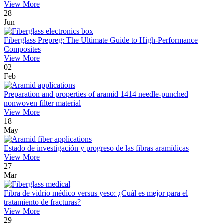
View More
28
Jun
Fiberglass Prepreg: The Ultimate Guide to High-Performance
Composites
View More
02
Feb
Preparation and properties of aramid 1414 needle-punched
nonwoven filter material
View More
18
May
Estado de investigación y progreso de las fibras aramídicas
View More
27
Mar
Fibra de vidrio médico versus yeso: ¿Cuál es mejor para el
tratamiento de fracturas?
View More
29