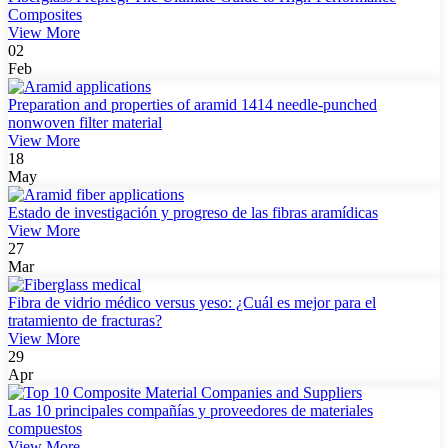
Composites
View More
02
Feb
Preparation and properties of aramid 1414 needle-punched
nonwoven filter material
View More
18
May
Estado de investigación y progreso de las fibras aramídicas
View More
27
Mar
Fibra de vidrio médico versus yeso: ¿Cuál es mejor para el
tratamiento de fracturas?
View More
29
Apr
Las 10 principales compañías y proveedores de materiales
compuestos
View More