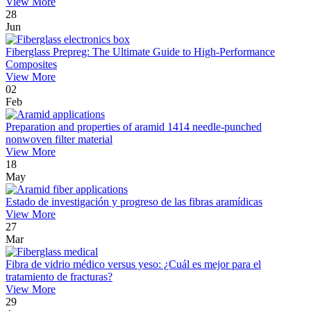
View More
28
Jun
Fiberglass Prepreg: The Ultimate Guide to High-Performance
Composites
View More
02
Feb
Preparation and properties of aramid 1414 needle-punched
nonwoven filter material
View More
18
May
Estado de investigación y progreso de las fibras aramídicas
View More
27
Mar
Fibra de vidrio médico versus yeso: ¿Cuál es mejor para el
tratamiento de fracturas?
View More
29