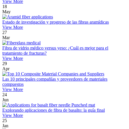
View More
18
May
Estado de investigación y progreso de las fibras aramídicas
View More
27
Mar
Fibra de vidrio médico versus yeso: ¿Cuál es mejor para el
tratamiento de fracturas?
View More
29
Apr
Las 10 principales compañías y proveedores de materiales
compuestos
View More
24
Jun
Explorando aplicaciones de fibra de basalto: la guía final
View More
25
Jan