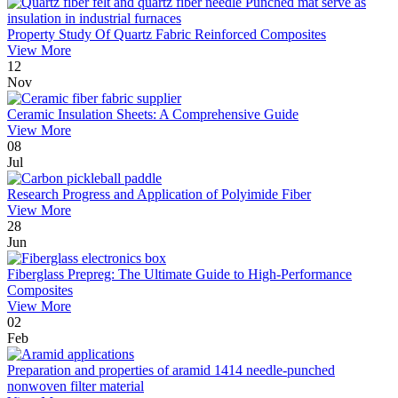
Property Study Of Quartz Fabric Reinforced Composites
View More
12
Nov
Ceramic Insulation Sheets: A Comprehensive Guide
View More
08
Jul
Research Progress and Application of Polyimide Fiber
View More
28
Jun
Fiberglass Prepreg: The Ultimate Guide to High-Performance
Composites
View More
02
Feb
Preparation and properties of aramid 1414 needle-punched
nonwoven filter material