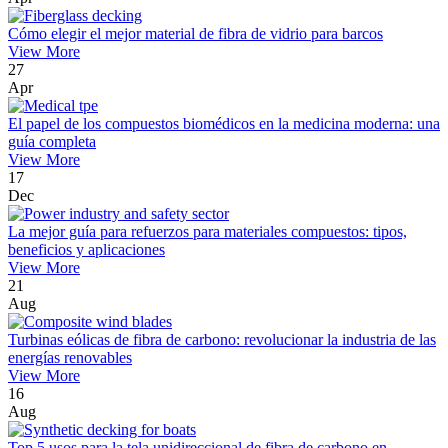
Cómo elegir el mejor material de fibra de vidrio para barcos
View More
27
Apr
El papel de los compuestos biomédicos en la medicina moderna: una
guía completa
View More
17
Dec
La mejor guía para refuerzos para materiales compuestos: tipos,
beneficios y aplicaciones
View More
21
Aug
Turbinas eólicas de fibra de carbono: revolucionar la industria de las
energías renovables
View More
16
Aug
Top 5 usos para la tela unidireccional de fibra de carbono en