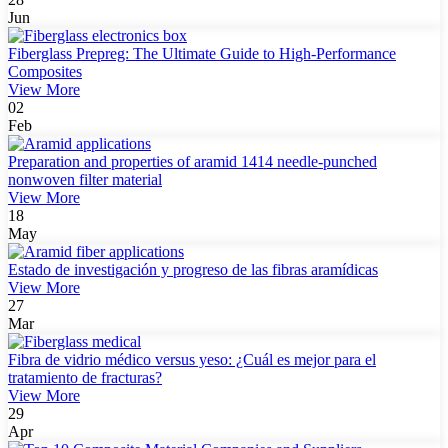
Jun
Fiberglass Prepreg: The Ultimate Guide to High-Performance
Composites
View More
02
Feb
Preparation and properties of aramid 1414 needle-punched
nonwoven filter material
View More
18
May
Estado de investigación y progreso de las fibras aramídicas
View More
27
Mar
Fibra de vidrio médico versus yeso: ¿Cuál es mejor para el
tratamiento de fracturas?
View More
29
Apr