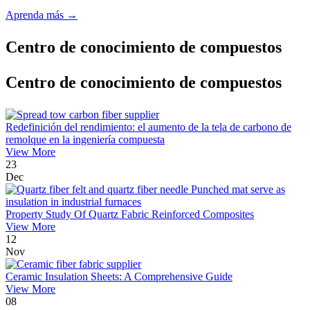
Aprenda más →
Centro de conocimiento de compuestos
Centro de conocimiento de compuestos
Redefinición del rendimiento: el aumento de la tela de carbono de
remolque en la ingeniería compuesta
View More
23
Dec
Property Study Of Quartz Fabric Reinforced Composites
View More
12
Nov
Ceramic Insulation Sheets: A Comprehensive Guide
View More
08