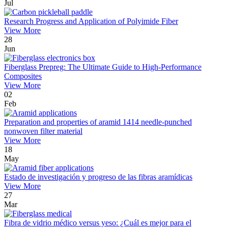
Jul
Research Progress and Application of Polyimide Fiber
View More
28
Jun
Fiberglass Prepreg: The Ultimate Guide to High-Performance
Composites
View More
02
Feb
Preparation and properties of aramid 1414 needle-punched
nonwoven filter material
View More
18
May
Estado de investigación y progreso de las fibras aramídicas
View More
27
Mar
Fibra de vidrio médico versus yeso: ¿Cuál es mejor para el