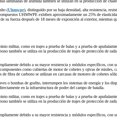
inas laminadas de aramida también se utilizan en la producción de chale
lto (
Uhmwpe
), distinguido por su baja densidad, alta resistencia, resi
ales compuestos UHMWPE exhiben aproximadamente un 25% de elasticidad
e su fuerza después de 18 meses de exposición al exterior, mientras qu
inio militar, como en trajes a prueba de balas y a prueba de apuñalami
ono también se utiliza en la producción de trajes de protección de radi
 ampliamente debido a su mayor resistencia y módulos específicos, con u
componentes como cubiertas de motor de cohetes y ojivas de misiles, cap
s de fibra de carbono se utilizan en carcasas de motores de cohetes sól
o bombas de grafito, interrumpen los sistemas de energía y los disposi
directamente en la infraestructura de poder del campo de batalla.
inio militar, como en trajes a prueba de balas y a prueba de apuñalami
ono también se utiliza en la producción de trajes de protección de radi
 ampliamente debido a su mayor resistencia y módulos específicos, con u