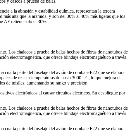
cos y cascos a prueba de balas.
stencia a la abrasión y estabilidad química, representan la tercera
 más alta que la aramida, y son del 30% al 40% más ligeras que los
e AF retiene solo el 30%.
ento. Los chalecos a prueba de balas hechos de fibras de nanotubos de
ación electromagnética, que ofrece blindaje electromagnético a través
na cuarta parte del fuselaje del avión de combate F22 que se elabora
aces de resistir temperaturas de hasta 3000 ° C, lo que mejora el
idos de misiles, aumentando su rango y precisión.
tivos electrónicos al causar circuitos eléctricos. Su despliegue por
ento. Los chalecos a prueba de balas hechos de fibras de nanotubos de
ación electromagnética, que ofrece blindaje electromagnético a través
na cuarta parte del fuselaje del avión de combate F22 que se elabora