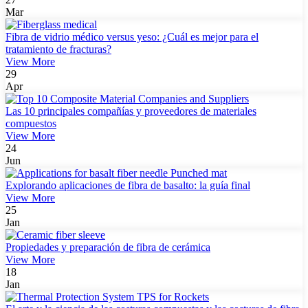
Mar
Fibra de vidrio médico versus yeso: ¿Cuál es mejor para el
tratamiento de fracturas?
View More
29
Apr
Las 10 principales compañías y proveedores de materiales
compuestos
View More
24
Jun
Explorando aplicaciones de fibra de basalto: la guía final
View More
25
Jan
Propiedades y preparación de fibra de cerámica
View More
18
Jan