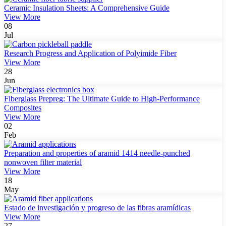
Ceramic Insulation Sheets: A Comprehensive Guide
View More
08
Jul
Research Progress and Application of Polyimide Fiber
View More
28
Jun
Fiberglass Prepreg: The Ultimate Guide to High-Performance
Composites
View More
02
Feb
Preparation and properties of aramid 1414 needle-punched
nonwoven filter material
View More
18
May
Estado de investigación y progreso de las fibras aramídicas
View More
27