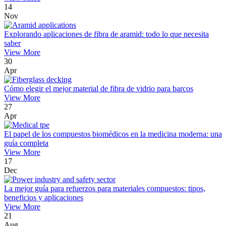
14
Nov
Explorando aplicaciones de fibra de aramid: todo lo que necesita
saber
View More
30
Apr
Cómo elegir el mejor material de fibra de vidrio para barcos
View More
27
Apr
El papel de los compuestos biomédicos en la medicina moderna: una
guía completa
View More
17
Dec
La mejor guía para refuerzos para materiales compuestos: tipos,
beneficios y aplicaciones
View More
21
Aug