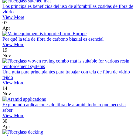
Los principales beneficios del uso de alfombrillas cosidas de fibra de
vidrio
View More
07
Apr
Por qué la tela de fibra de carbono biaxial es esencial
View More
19
Nov
Una guía para principiantes para trabajar con tela de fibra de vidrio
tejido
View More
14
Nov
Explorando aplicaciones de fibra de aramid: todo lo que necesita
saber
View More
30
Apr