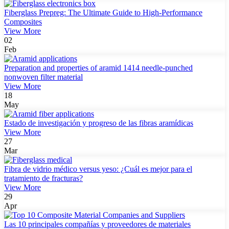
Fiberglass Prepreg: The Ultimate Guide to High-Performance
Composites
View More
02
Feb
Preparation and properties of aramid 1414 needle-punched
nonwoven filter material
View More
18
May
Estado de investigación y progreso de las fibras aramídicas
View More
27
Mar
Fibra de vidrio médico versus yeso: ¿Cuál es mejor para el
tratamiento de fracturas?
View More
29
Apr
Las 10 principales compañías y proveedores de materiales