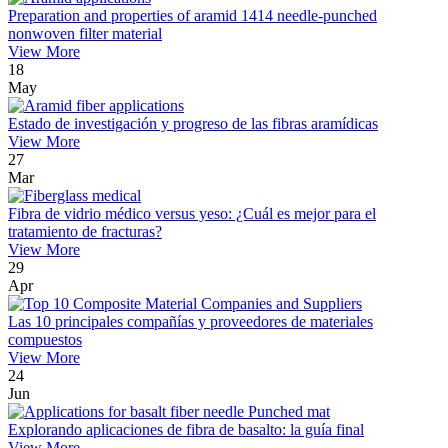
Preparation and properties of aramid 1414 needle-punched
nonwoven filter material
View More
18
May
Estado de investigación y progreso de las fibras aramídicas
View More
27
Mar
Fibra de vidrio médico versus yeso: ¿Cuál es mejor para el
tratamiento de fracturas?
View More
29
Apr
Las 10 principales compañías y proveedores de materiales
compuestos
View More
24
Jun
Explorando aplicaciones de fibra de basalto: la guía final
View More