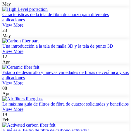
May
Características de la tela de fibra de cuarzo para diferentes
aplicaciones
View More
23
May
Una introducción a la tela de malla 3D y la tela de punto 3D
View More
12
Apr
Estado de desarrollo y nuevas variedades de fibras de cerámica y sus
aplicaciones
View More
08
Apr
La máxima guía de filtros de fibra de cuarzo: solicitudes y beneficios
View More
19
Feb
¿Qué es el fieltro de fibra de carbono activado?