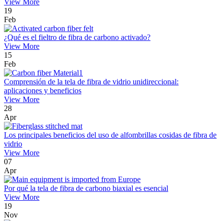
View More
19
Feb
¿Qué es el fieltro de fibra de carbono activado?
View More
15
Feb
Comprensión de la tela de fibra de vidrio unidireccional:
aplicaciones y beneficios
View More
28
Apr
Los principales beneficios del uso de alfombrillas cosidas de fibra de
vidrio
View More
07
Apr
Por qué la tela de fibra de carbono biaxial es esencial
View More
19
Nov