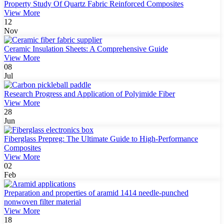
Property Study Of Quartz Fabric Reinforced Composites
View More
12
Nov
Ceramic Insulation Sheets: A Comprehensive Guide
View More
08
Jul
Research Progress and Application of Polyimide Fiber
View More
28
Jun
Fiberglass Prepreg: The Ultimate Guide to High-Performance
Composites
View More
02
Feb
Preparation and properties of aramid 1414 needle-punched
nonwoven filter material
View More
18