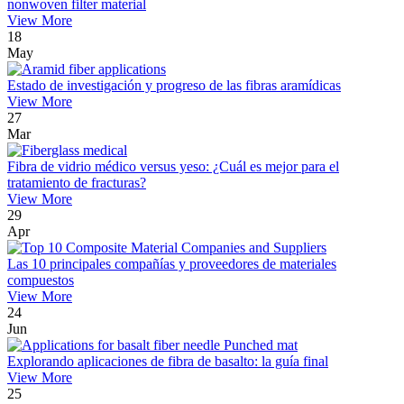
nonwoven filter material
View More
18
May
Estado de investigación y progreso de las fibras aramídicas
View More
27
Mar
Fibra de vidrio médico versus yeso: ¿Cuál es mejor para el
tratamiento de fracturas?
View More
29
Apr
Las 10 principales compañías y proveedores de materiales
compuestos
View More
24
Jun
Explorando aplicaciones de fibra de basalto: la guía final
View More
25