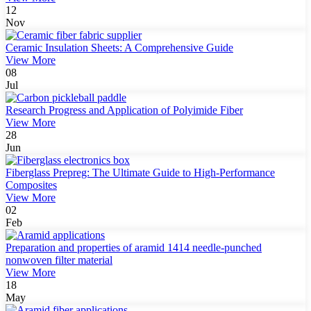
12
Nov
Ceramic Insulation Sheets: A Comprehensive Guide
View More
08
Jul
Research Progress and Application of Polyimide Fiber
View More
28
Jun
Fiberglass Prepreg: The Ultimate Guide to High-Performance
Composites
View More
02
Feb
Preparation and properties of aramid 1414 needle-punched
nonwoven filter material
View More
18
May