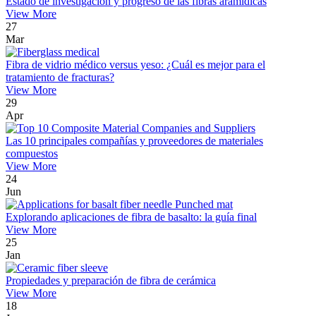
Estado de investigación y progreso de las fibras aramídicas
View More
27
Mar
Fibra de vidrio médico versus yeso: ¿Cuál es mejor para el
tratamiento de fracturas?
View More
29
Apr
Las 10 principales compañías y proveedores de materiales
compuestos
View More
24
Jun
Explorando aplicaciones de fibra de basalto: la guía final
View More
25
Jan
Propiedades y preparación de fibra de cerámica
View More
18