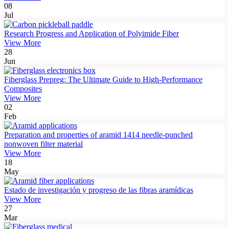
08
Jul
Research Progress and Application of Polyimide Fiber
View More
28
Jun
Fiberglass Prepreg: The Ultimate Guide to High-Performance
Composites
View More
02
Feb
Preparation and properties of aramid 1414 needle-punched
nonwoven filter material
View More
18
May
Estado de investigación y progreso de las fibras aramídicas
View More
27
Mar