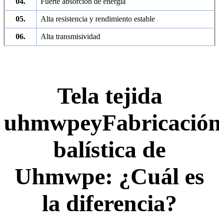
04.
Fuerte absorción de energía
05.
Alta resistencia y rendimiento estable
06.
Alta transmisividad
Tela tejida
uhmwpe
y
Fabricació
balística de
Uhmwpe: ¿Cuál es
la diferencia?