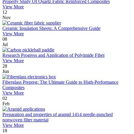
Property Study Of Quartz Fabric Reinforced Composites
View More
12
Nov
Ceramic Insulation Sheets: A Comprehensive Guide
View More
08
Jul
Research Progress and Application of Polyimide Fiber
View More
28
Jun
Fiberglass Prepreg: The Ultimate Guide to High-Performance
Composites
View More
02
Feb
Preparation and properties of aramid 1414 needle-punched
nonwoven filter material
View More
18