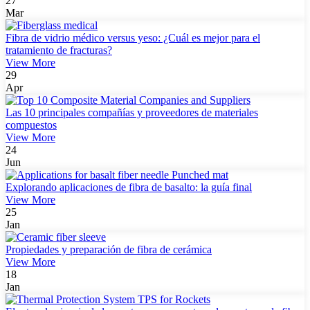
27
Mar
Fibra de vidrio médico versus yeso: ¿Cuál es mejor para el
tratamiento de fracturas?
View More
29
Apr
Las 10 principales compañías y proveedores de materiales
compuestos
View More
24
Jun
Explorando aplicaciones de fibra de basalto: la guía final
View More
25
Jan
Propiedades y preparación de fibra de cerámica
View More
18
Jan