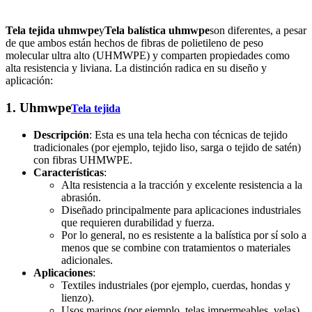
Tela tejida uhmwpe
y
Tela balística uhmwpe
son diferentes, a pesar
de que ambos están hechos de fibras de polietileno de peso
molecular ultra alto (UHMWPE) y comparten propiedades como
alta resistencia y liviana. La distinción radica en su diseño y
aplicación:
1. Uhmwpe
Tela tejida
Descripción
: Esta es una tela hecha con técnicas de tejido
tradicionales (por ejemplo, tejido liso, sarga o tejido de satén)
con fibras UHMWPE.
Características
:
Alta resistencia a la tracción y excelente resistencia a la
abrasión.
Diseñado principalmente para aplicaciones industriales
que requieren durabilidad y fuerza.
Por lo general, no es resistente a la balística por sí solo a
menos que se combine con tratamientos o materiales
adicionales.
Aplicaciones
:
Textiles industriales (por ejemplo, cuerdas, hondas y
lienzo).
Usos marinos (por ejemplo, telas impermeables, velas).